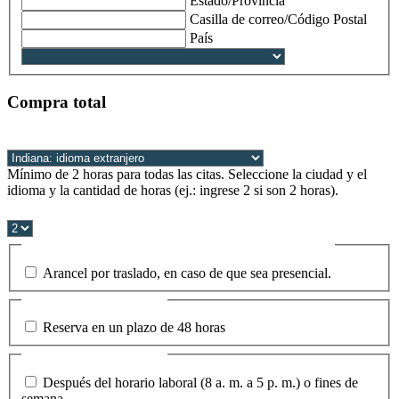
Estado/Provincia
Casilla de correo/Código Postal
País
Compra total
Lugar de la cita (obligatorio)
(Required)
Mínimo de 2 horas para todas las citas. Seleccione la ciudad y el
idioma y la cantidad de horas (ej.: ingrese 2 si son 2 horas).
Cantidad de horas (obligatorio)
(Required)
Arancel por traslado, en caso de que sea presencial.
Arancel por traslado, en caso de que sea presencial.
Pedido complementario
Reserva en un plazo de 48 horas
Pedido complementario
Después del horario laboral (8 a. m. a 5 p. m.) o fines de
semana