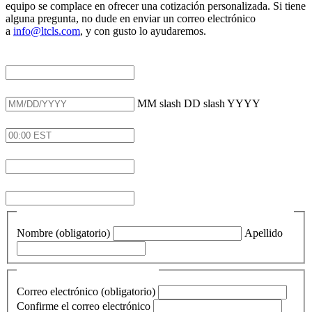
equipo se complace en ofrecer una cotización personalizada. Si tiene
alguna pregunta, no dude en enviar un correo electrónico
a
info@ltcls.com
, y con gusto lo ayudaremos.
Descripción de la asignación (obligatorio)
(Required)
Fecha de la cita (obligatorio)
(Required)
MM slash DD slash YYYY
Hora de la solicitud y zona horaria (obligatorio)
(Required)
Hora de inicio de la cita (obligatorio)
Idioma que se necesita (obligatorio)
Nombre de la persona que se va a interpretar (obligatorio)
Nombre (obligatorio)
Apellido
Correo electrónico
(Required)
Correo electrónico (obligatorio)
Confirme el correo electrónico