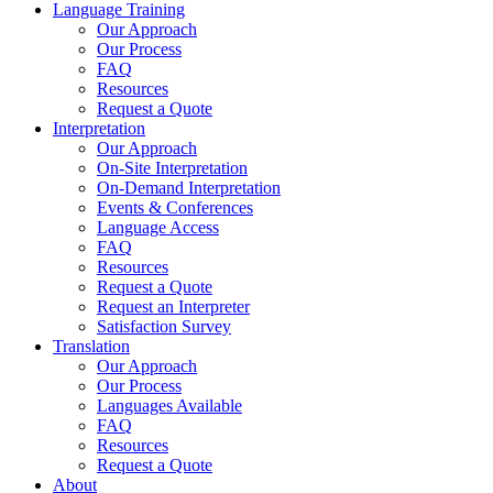
Language Training
Our Approach
Our Process
FAQ
Resources
Request a Quote
Interpretation
Our Approach
On-Site Interpretation
On-Demand Interpretation
Events & Conferences
Language Access
FAQ
Resources
Request a Quote
Request an Interpreter
Satisfaction Survey
Translation
Our Approach
Our Process
Languages Available
FAQ
Resources
Request a Quote
About