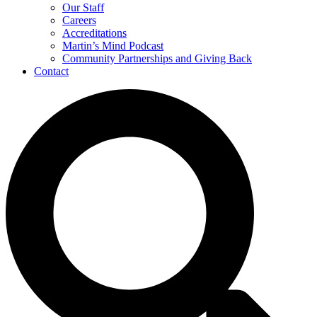
Our Staff
Careers
Accreditations
Martin’s Mind Podcast
Community Partnerships and Giving Back
Contact