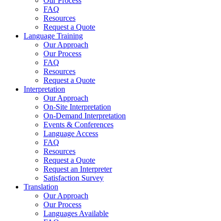
Our Process
FAQ
Resources
Request a Quote
Language Training
Our Approach
Our Process
FAQ
Resources
Request a Quote
Interpretation
Our Approach
On-Site Interpretation
On-Demand Interpretation
Events & Conferences
Language Access
FAQ
Resources
Request a Quote
Request an Interpreter
Satisfaction Survey
Translation
Our Approach
Our Process
Languages Available