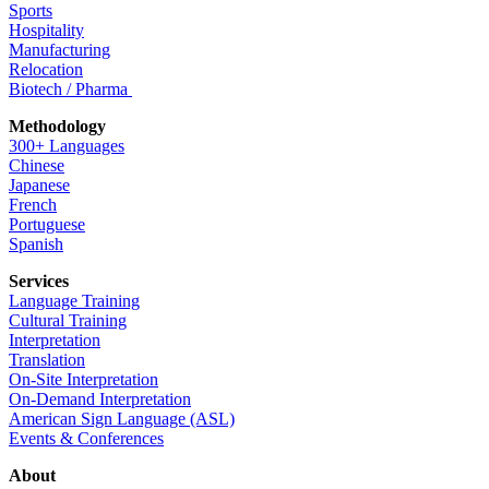
Sports
Hospitality
Manufacturing
Relocation
Biotech / Pharma
Methodology
300+ Languages
Chinese
Japanese
French
Portuguese
Spanish
Services
Language Training
Cultural Training
Interpretation
Translation
On-Site Interpretation
On-Demand Interpretation
American Sign Language (ASL)
Events & Conferences
About